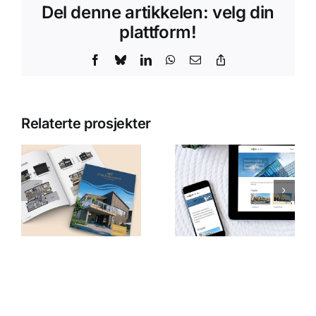
Del denne artikkelen: velg din
plattform!
Facebook
Bluesky
LinkedIn
WhatsApp
E-
Copy
post
Link
Relaterte prosjekter
Pan
Jewelry
en
Sørco AS
Materiell
H19