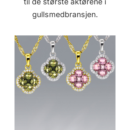
til de største aktørene i
gullsmedbransjen.